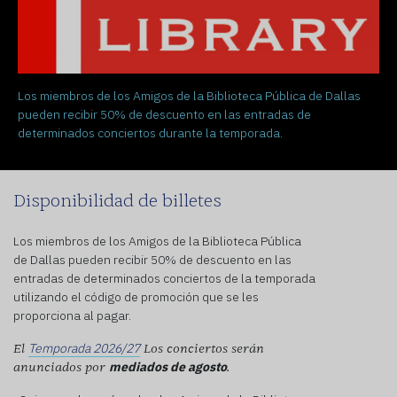
Los miembros de los Amigos de la Biblioteca Pública de Dallas
pueden recibir 50% de descuento en las entradas de
determinados conciertos durante la temporada.
Disponibilidad de billetes
Los miembros de los Amigos de la Biblioteca Pública
de Dallas pueden recibir 50% de descuento en las
entradas de determinados conciertos de la temporada
utilizando el código de promoción que se les
proporciona al pagar.
Temporada 2026/27
El
Los conciertos serán
mediados de agosto
anunciados por
.