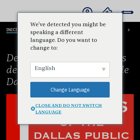
We've detected you might be
INICIO
CONCIERTOS Y
OFERTAS
speaking a different
ENTRADAS
ESPECIALES
language. Do you want to
change to:
Descuentos de los Amigos
de la Biblioteca Pública de
English
Dallas
Change Language
CLOSE AND DO NOT SWITCH
LANGUAGE