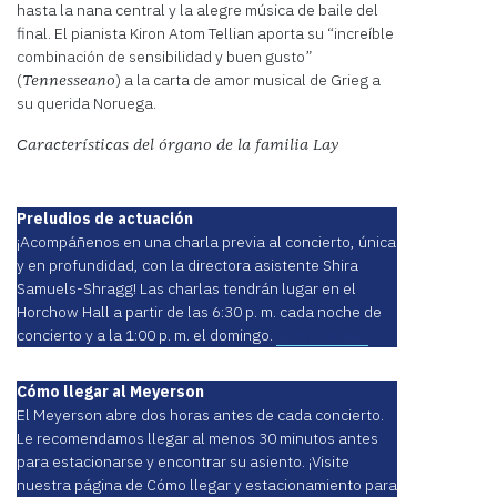
hasta la nana central y la alegre música de baile del
final. El pianista Kiron Atom Tellian aporta su “increíble
combinación de sensibilidad y buen gusto”
(
) a la carta de amor musical de Grieg a
Tennesseano
su querida Noruega.
Características del órgano de la familia Lay
Preludios de actuación
¡Acompáñenos en una charla previa al concierto, única
y en profundidad, con la directora asistente Shira
Samuels-Shragg! Las charlas tendrán lugar en el
Horchow Hall a partir de las 6:30 p. m. cada noche de
concierto y a la 1:00 p. m. el domingo.
Aprende más
Cómo llegar al Meyerson
El Meyerson abre dos horas antes de cada concierto.
Le recomendamos llegar al menos 30 minutos antes
para estacionarse y encontrar su asiento. ¡Visite
nuestra página de Cómo llegar y estacionamiento para