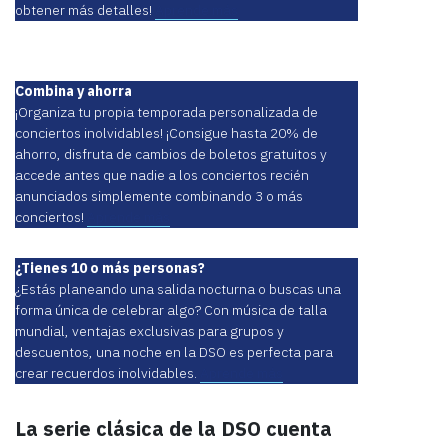
obtener más detalles!
Aprende más
Combina y ahorra
¡Organiza tu propia temporada personalizada de
conciertos inolvidables! ¡Consigue hasta 20% de
ahorro, disfruta de cambios de boletos gratuitos y
accede antes que nadie a los conciertos recién
anunciados simplemente combinando 3 o más
conciertos!
Aprende más
¿Tienes 10 o más personas?
¿Estás planeando una salida nocturna o buscas una
forma única de celebrar algo? Con música de talla
mundial, ventajas exclusivas para grupos y
descuentos, una noche en la DSO es perfecta para
crear recuerdos inolvidables.
Aprende más
La serie clásica de la DSO cuenta