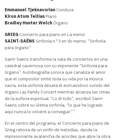
Emmanuel Tjeknavorian
Conduce
Kiron Atom
Tellian
Piano
Bradley Hunter Welch
Órgano
GRIEG
Concierto para piano en La menor
SAINT-SAËNS
Sinfonía n.º 3 en do menor, “Sinfonía
para órgano”
Saint-Saëns transforma la sala de conciertos en una
catedral cavernosa con su imponente “Sinfonía para
órgano”. Autobiografía sonora que canaliza el amor
que el compositor sintió toda su vida por la música
sacra, esta sinfonía desata el estruendoso sonido del
órgano Lay Family Concert mientras alcanza las cimas
de la euforia espiritual. “Lo di todo”, escribió Saint-
Saëns sobre su última sinfonía, “lo que he logrado
aquí nunca lo volveré a conseguir”.”
En el centro del programa, el Concierto para piano de
Grieg rebosa de un sinfín de melodías, desde la
impresionante avalancha de acordes que abre la obra