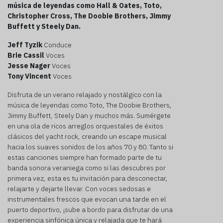
música de leyendas como Hall & Oates, Toto,
Christopher Cross, The Doobie Brothers, Jimmy
Buffett y Steely Dan.
Jeff Tyzik
Conduce
Brie Cassil
Voces
Jesse Nager
Voces
Tony Vincent
Voces
Disfruta de un verano relajado y nostálgico con la
música de leyendas como Toto, The Doobie Brothers,
Jimmy Buffett, Steely Dan y muchos más. Sumérgete
en una ola de ricos arreglos orquestales de éxitos
clásicos del yacht rock, creando un escape musical
hacia los suaves sonidos de los años 70 y 80. Tanto si
estas canciones siempre han formado parte de tu
banda sonora veraniega como si las descubres por
primera vez, esta es tu invitación para desconectar,
relajarte y dejarte llevar. Con voces sedosas e
instrumentales frescos que evocan una tarde en el
puerto deportivo, ¡sube a bordo para disfrutar de una
experiencia sinfónica única y relajada que te hará