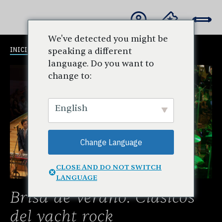
We've detected you might be
INICIO
CONCIERTOS Y EVENTOS
CALENDARIO
speaking a different
language. Do you want to
change to:
English
Change Language
CLOSE AND DO NOT SWITCH
LANGUAGE
Brisa de verano: Clásicos
del yacht rock