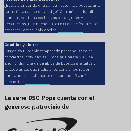
¿Estás planeando una salida nocturna o buscas una
forma única de celebrar algo? Con música de talla
mundial, ventajas exclusivas para grupos y
descuentos, una noche en la DSO es perfecta para
crear recuerdos inolvidables.
Aprende más
Combina y ahorra
¡Organiza tu propia temporada personalizada de
conciertos inolvidables! ¡Consigue hasta 20% de
ahorro, disfruta de cambios de boletos gratuitos y
accede antes que nadie a los conciertos recién
anunciados simplemente combinando 3 o más
conciertos!
Aprende más
La serie DSO Pops cuenta con el
generoso patrocinio de