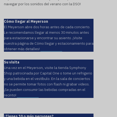
navegar por los sonidos del verano con la DSO!
Cómo llegar al Meyerson
El Meyerson abre dos horas antes de cada concierto.
Le recomendamos llegar al menos 30 minutos antes
para estacionarse y encontrar su asiento. ¡Visite
nuestra página de Cómo llegar y estacionamiento para
obtener más detalles!
Aprende más
Su visita
Una vez en el Meyerson, visite la tienda Symphony
Shop patrocinada por Capital One o tome un refrigerio
y una bebida en el vestíbulo. En la sala de conciertos
no se permite tomar fotos con flash ni grabar videos.
¡Se pueden consumir las bebidas compradas en el
recinto!
Aprende más
¿Tienes 10 o más personas?