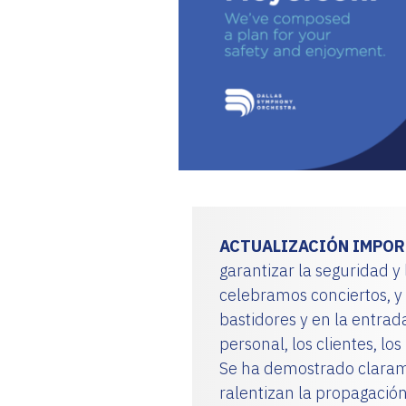
ENGLISH
CARRO
Correo
electrónico
*
ACTUALIZACIÓN IMPORT
garantizar la seguridad 
ENVÍE
celebramos conciertos, y
bastidores y en la entrad
personal, los clientes, l
Se ha demostrado clarame
ralentizan la propagaci