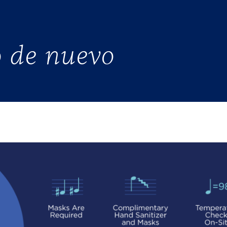
S
o de nuevo
AD