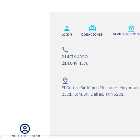
ALQUILERES ME
LOGIN
DONACIONES:
214.TIX.4DSO
214.849.4376
El Centro Sinfónico Morton H. Meyerson
2301 Flora St., Dallas, TX 75201
INICIO DE SESIÓN