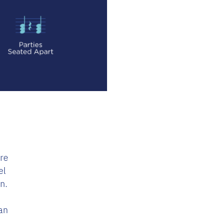
tre
el
n.
an