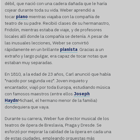
provide
débil, que nació con una cadera dañada que le haría
consent.
cojear durante toda su vida. Weber aprendió a
For this
tocar
piano
mientras viajaba con la compañía de
third
teatro de su padre. Recibió clases de su hermanastro,
party
Fridolin, mientras estaba de viaje, y de profesores
feature
locales allí donde la compañía se detenía. A pesar de
to load,
las inusuales lecciones, Weber se convirtió
please
rápidamente en un brillante
pianista
. Gracias a un
click
extraño y largo pulgar, era capaz de tocar notas que
'accept'.
estaban muy separadas.
More
En 1810, a la edad de 23 años, Carl anunció que había
Information
"nacido por segunda vez". Joven inquieto y
encantador, viajó por toda Europa, estudiando música
Accept
con famosos maestros (entre ellos
Joseph
Haydn
Michael, el hermano menor de la familia)
Powered
dondequiera que vaya.
by
Usercentrics
Durante su carrera, Weber fue director musical de los
Consent
teatros de ópera de Breslavia, Praga y Dresde. Se
Management
esforzó por mejorar la calidad de la ópera en cada una
Platform
de estas ciudades, empleando orquestas más