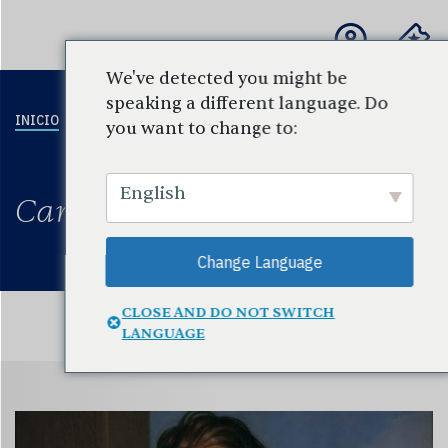
We've detected you might be
speaking a different language. Do
INICIO
EDUCACIÓN
PARA
ESCUCHAR
COMPO
you want to change to:
Y
ESCUELAS Y
Y VER
COMUNIDAD
PROFESORES
English
Carl Maria von Weber
Change Language
CLOSE AND DO NOT SWITCH
LANGUAGE