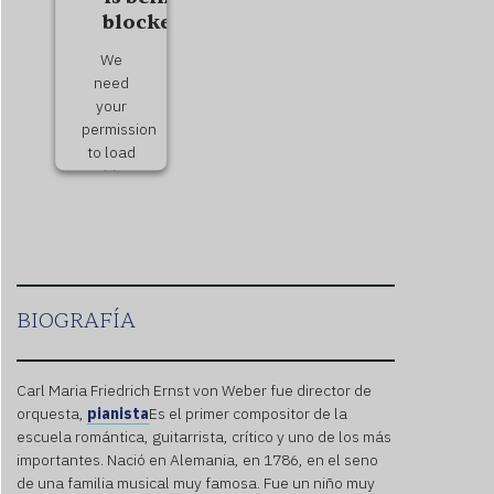
blocked
We
need
your
permission
to load
this
Service
(Soundcloud).
The
embedded
third
party
BIOGRAFÍA
Service
is not
allowed
Carl Maria Friedrich Ernst von Weber fue director de
to
orquesta,
pianista
Es el primer compositor de la
display
escuela romántica, guitarrista, crítico y uno de los más
until
importantes. Nació en Alemania, en 1786, en el seno
you
de una familia musical muy famosa. Fue un niño muy