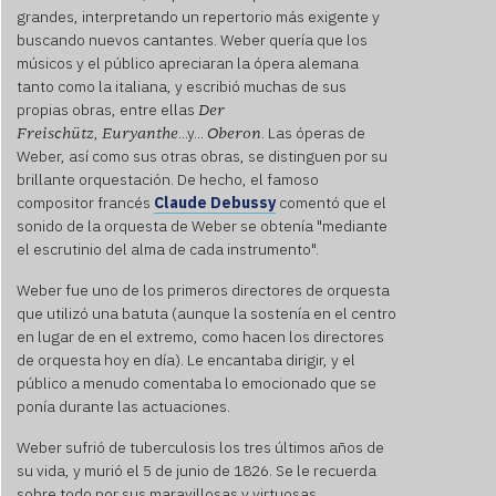
grandes, interpretando un repertorio más exigente y
buscando nuevos cantantes. Weber quería que los
músicos y el público apreciaran la ópera alemana
tanto como la italiana, y escribió muchas de sus
propias obras, entre ellas
Der
,
...y...
. Las óperas de
Freischütz
Euryanthe
Oberon
Weber, así como sus otras obras, se distinguen por su
brillante orquestación. De hecho, el famoso
compositor francés
Claude Debussy
comentó que el
sonido de la orquesta de Weber se obtenía "mediante
el escrutinio del alma de cada instrumento".
Weber fue uno de los primeros directores de orquesta
que utilizó una batuta (aunque la sostenía en el centro
en lugar de en el extremo, como hacen los directores
de orquesta hoy en día). Le encantaba dirigir, y el
público a menudo comentaba lo emocionado que se
ponía durante las actuaciones.
Weber sufrió de tuberculosis los tres últimos años de
su vida, y murió el 5 de junio de 1826. Se le recuerda
sobre todo por sus maravillosas y virtuosas