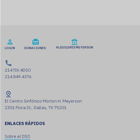
Accept
Usercentrics Consent
Powered by
Management Platform
ALQUILERES MEYERSON
LOGIN
DONACIONES:
214.TIX.4DSO
214.849.4376
El Centro Sinfónico Morton H. Meyerson
2301 Flora St., Dallas, TX 75201
ENLACES RÁPIDOS
Sobre el DSO