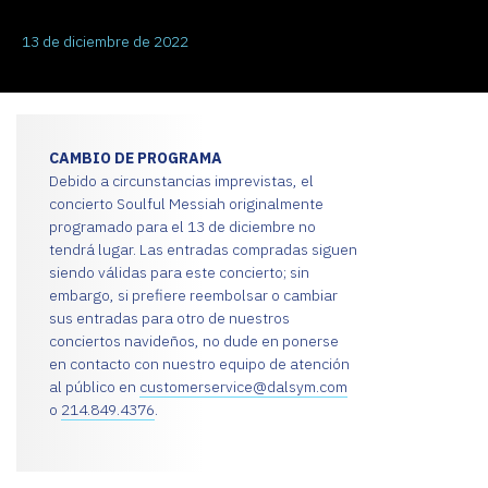
13 de diciembre de 2022
CAMBIO DE PROGRAMA
Debido a circunstancias imprevistas, el
concierto Soulful Messiah originalmente
programado para el 13 de diciembre no
tendrá lugar. Las entradas compradas siguen
siendo válidas para este concierto; sin
embargo, si prefiere reembolsar o cambiar
sus entradas para otro de nuestros
conciertos navideños, no dude en ponerse
en contacto con nuestro equipo de atención
al público en
customerservice@dalsym.com
o
214.849.4376
.