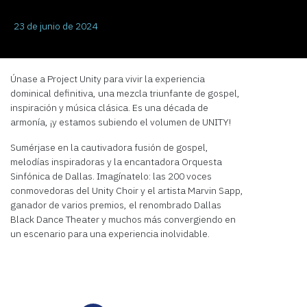
23 de junio de 2024
Únase a Project Unity para vivir la experiencia
dominical definitiva, una mezcla triunfante de gospel,
inspiración y música clásica. Es una década de
armonía, ¡y estamos subiendo el volumen de UNITY!
Sumérjase en la cautivadora fusión de gospel,
melodías inspiradoras y la encantadora Orquesta
Sinfónica de Dallas. Imagínatelo: las 200 voces
conmovedoras del Unity Choir y el artista Marvin Sapp,
ganador de varios premios, el renombrado Dallas
Black Dance Theater y muchos más convergiendo en
un escenario para una experiencia inolvidable.