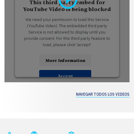
This third party embed for
YouTube Video is being blocked
We need your permission to load this Service
(YouTube Video). The embedded third party
Service is not allowed to display until you
provide consent. For this third party feature to
load, please click 'accept'.
More Information
Accept
USERCENTRICS CONSENT
Powered by
MANAGEMENT PLATFORM
NAVEGAR TODOS LOS VIDEOS