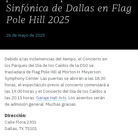
Sinfónica de Dallas en Flag
Pole Hill 2025
26 de mayo de 2025
Debido a las inclemencias del tiempo, el Concierto en
los Parques del Día de los Caídos de la DSO se
trasladará de Flag Pole Hill al Morton H. Meyerson
Symphony Center. Las puertas se abrirán a las 18.30
horas, el espectáculo previo al concierto comenzará a
las 19.00 horas y el Concierto del Día de los Caídos a
las 20.15 horas.
Garaje Hall Arts
. Los asientos serán
de admisión general. Muchas gracias.
Dirección:
Calle Flora 2301
Dallas, TX 75201