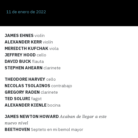
11 de enero de 2022
JAMES EHNES
violín
ALEXANDER KERR
violín
MEREDITH KUFCHAK
viola
JEFFREY HOOD
cello
DAVID BUCK
flauta
STEPHEN AHEARN
clarinete
THEODORE HARVEY
cello
NICOLAS TSOLAINOS
contrabajo
GREGORY RADEN
clarinete
TED SOLURI
fagot
ALEXANDER KIENLE
bocina
JAMES NEWTON HOWARD
Acaban de llegar a este
nuevo nivel
BEETHOVEN
Septeto en mi bemol mayor