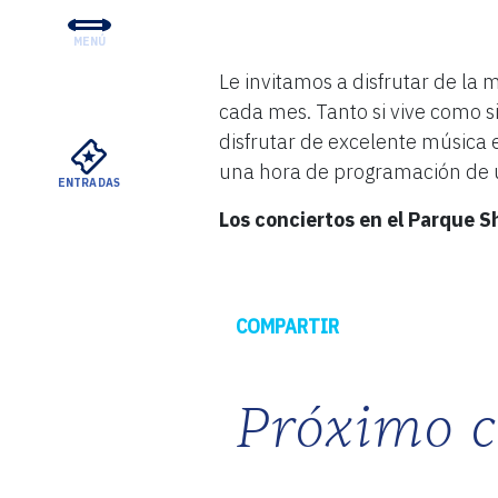
MENÚ
CONCIERTOS Y ENTRADA
Le invitamos a disfrutar de la 
EDUCACIÓN Y COMUNID
cada mes. Tanto si vive como si
disfrutar de excelente música e
APOYO
una hora de programación de 
ENTRADAS
SU VISITA
Los conciertos en el Parque S
SOBRE EL DSO
ALQUILERES MEYERSON
Facebook
COMPARTIR
Próximo c
VER