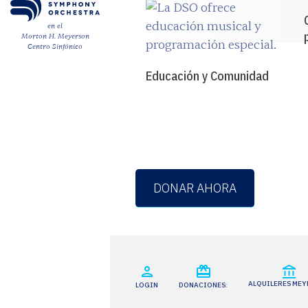
en el
Morton H. Meyerson
Centro Sinfónico
Educación y Comunidad
DONAR AHORA
ALQUILERES ME
LOGIN
DONACIONES: