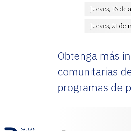
Jueves, 16 de 
ENGLISH
Jueves, 21 de 
CARRO
Obtenga más inf
comunitarias de
Correo
electrónico
*
programas de p
ENVÍE