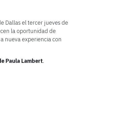
cIntyre
e Dallas el tercer jueves de
ark (abr
recen la oportunidad de
una nueva experiencia con
026)
 de Paula Lambert
.
abril de 2026