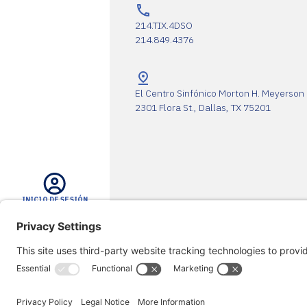
214.TIX.4DSO
214.849.4376
El Centro Sinfónico Morton H. Meyerson
2301 Flora St., Dallas, TX 75201
INICIO DE SESIÓN
La DSO agradece a sus socios
BUSCAR EN