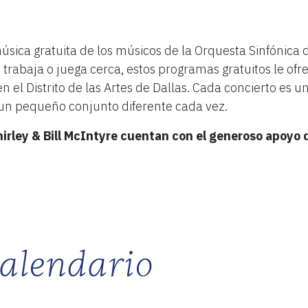
M
S
música gratuita de los músicos de la Orquesta Sinfónica d
P
AD
 trabaja o juega cerca, estos programas gratuitos le of
n el Distrito de las Artes de Dallas. Cada concierto es 
un pequeño conjunto diferente cada vez.
2
hirley & Bill McIntyre cuentan con el generoso apoyo
16 de 
alendario