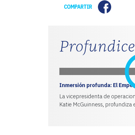
Facebook
COMPARTIR
ENGLISH
CARRO
Profundice
Correo
electrónico
*
Inmersión profunda: El Empe
ENVÍE
La vicepresidenta de operacione
Katie McGuinness, profundiza