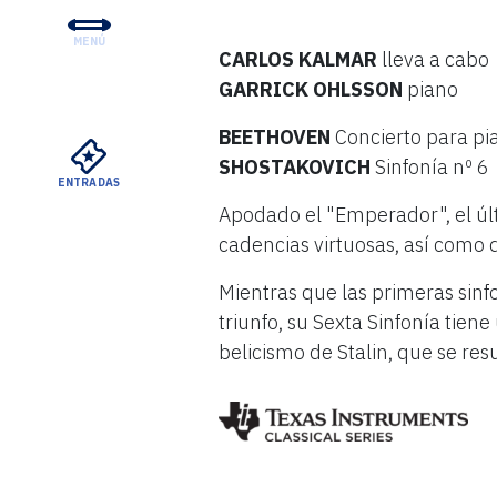
MENÚ
CARLOS KALMAR
lleva a cabo
CONCIERTOS Y ENTRADA
GARRICK OHLSSON
piano
EDUCACIÓN Y COMUNID
BEETHOVEN
Concierto para pi
APOYO
SHOSTAKOVICH
Sinfonía nº 6
ENTRADAS
SU VISITA
Apodado el "Emperador", el úl
cadencias virtuosas, así como 
SOBRE EL DSO
Mientras que las primeras sinf
ALQUILERES MEYERSON
triunfo, su Sexta Sinfonía tien
belicismo de Stalin, que se res
VER