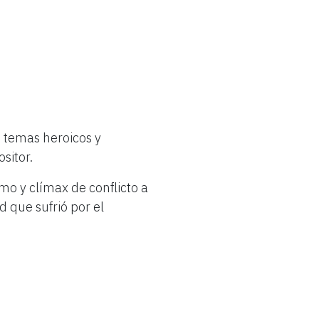
e
eethoven
 temas heroicos y
sitor.
7 de octubre de 2021
o y clímax de conflicto a
d que sufrió por el