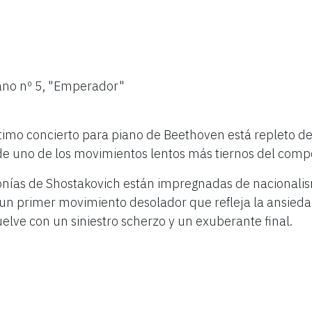
d
S
AD
B
ano nº 5, "Emperador"
timo concierto para piano de Beethoven está repleto de
de uno de los movimientos lentos más tiernos del compo
14 - 1
onías de Shostakovich están impregnadas de nacionalism
e un primer movimiento desolador que refleja la ansieda
uelve con un siniestro scherzo y un exuberante final.