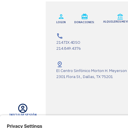
ALQUILERES ME
LOGIN
DONACIONES:
214.TIX.4DSO
214.849.4376
El Centro Sinfónico Morton H. Meyerson
2301 Flora St., Dallas, TX 75201
INICIO DE SESIÓN
La DSO agradece a sus socios