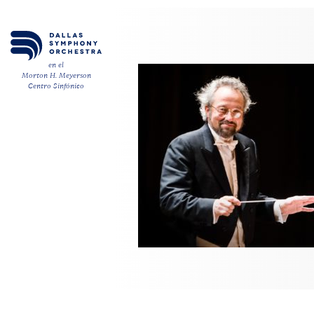
en el
Morton H. Meyerson
Centro Sinfónico