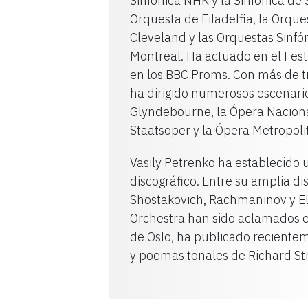
Sinfónica NHK y la Sinfónica de 
Orquesta de Filadelfia, la Orqu
Cleveland y las Orquestas Sinfó
Montreal. Ha actuado en el Fest
en los BBC Proms. Con más de tr
ha dirigido numerosos escenario
Glyndebourne, la Ópera Nacional
Staatsoper y la Ópera Metropol
Vasily Petrenko ha establecido 
discográfico. Entre su amplia dis
Shostakovich, Rachmaninov y El
Orchestra han sido aclamados e
de Oslo, ha publicado recienteme
y poemas tonales de Richard St