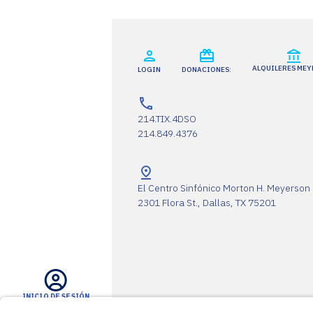
ALQUILERES ME
LOGIN
DONACIONES:
214.TIX.4DSO
214.849.4376
El Centro Sinfónico Morton H. Meyerson
2301 Flora St., Dallas, TX 75201
INICIO DE SESIÓN