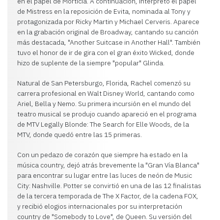
en el papel de Morticia. A continuación, interpretó el papel
de Mistress en la reposición de Evita, nominada al Tony y
protagonizada por Ricky Martin y Michael Cerveris. Aparece
en la grabación original de Broadway, cantando su canción
más destacada, "Another Suitcase in Another Hall". También
tuvo el honor de ir de gira con el gran éxito Wicked, donde
hizo de suplente de la siempre "popular" Glinda.
Natural de San Petersburgo, Florida, Rachel comenzó su
carrera profesional en Walt Disney World, cantando como
Ariel, Bella y Nemo. Su primera incursión en el mundo del
teatro musical se produjo cuando apareció en el programa
de MTV Legally Blonde: The Search for Elle Woods, de la
MTV, donde quedó entre las 15 primeras.
Con un pedazo de corazón que siempre ha estado en la
música country, dejó atrás brevemente la "Gran Vía Blanca"
para encontrar su lugar entre las luces de neón de Music
City: Nashville. Potter se convirtió en una de las 12 finalistas
de la tercera temporada de The X Factor, de la cadena FOX,
y recibió elogios internacionales por su interpretación
country de "Somebody to Love", de Queen. Su versión del