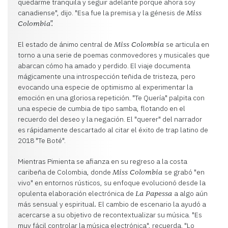
quedarme tranquila y seguir adelante porque ahora soy
canadiense", dijo. "Esa fue la premisa y la génesis de
Miss
Colombia".
El estado de ánimo central de
se articula en
Miss Colombia
torno a una serie de poemas conmovedores y musicales que
abarcan cómo ha amado y perdido. El viaje documenta
mágicamente una introspección teñida de tristeza, pero
evocando una especie de optimismo al experimentar la
emoción en una gloriosa repetición. "Te Quería" palpita con
una especie de cumbia de tipo samba, flotando en el
recuerdo del deseo y la negación. El "querer" del narrador
es rápidamente descartado al citar el éxito de trap latino de
2018 "Te Boté".
Mientras Pimienta se afianza en su regreso a la costa
caribeña de Colombia, donde
se grabó "en
Miss Colombia
vivo" en entornos rústicos, su enfoque evolucionó desde la
opulenta elaboración electrónica de
a algo aún
La Papessa
más sensual y espiritual
El cambio de escenario la ayudó a
.
acercarse a su objetivo de recontextualizar su música. "Es
muy fácil controlar la música electrónica", recuerda. "Lo