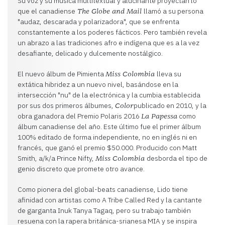
Su voz y su música multitextual y alucinante proyectan lo
que el canadiense
llamó a su persona
The Globe and Mail
"audaz, descarada y polarizadora", que se enfrenta
constantemente a los poderes fácticos. Pero también revela
un abrazo a las tradiciones afro e indígena que es a la vez
desafiante, delicado y dulcemente nostálgico.
El nuevo álbum de Pimienta
lleva su
Miss Colombia
extática hibridez a un nuevo nivel, basándose en la
intersección "nu" de la electrónica y la cumbia establecida
por sus dos primeros álbumes,
publicado en 2010, y la
Color
obra ganadora del Premio Polaris 2016
como
La Papessa
álbum canadiense del año. Este último fue el primer álbum
100% editado de forma independiente, no en inglés ni en
francés, que ganó el premio $50.000. Producido con Matt
Smith, a/k/a Prince Nifty,
desborda el tipo de
Miss Colombia
genio discreto que promete otro avance.
Como pionera del global-beats canadiense, Lido tiene
afinidad con artistas como A Tribe Called Red y la cantante
de garganta Inuk Tanya Tagaq, pero su trabajo también
resuena con la rapera británica-srianesa MIA y se inspira