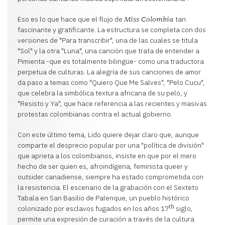
Eso es lo que hace que el flujo de
tan
Miss Colombia
fascinante y gratificante. La estructura se completa con dos
versiones de "Para transcribir", una de las cuales se titula
"Sol" y la otra "Luna", una canción que trata de entender a
Pimienta -que es totalmente bilingüe- como una traductora
perpetua de culturas. La alegría de sus canciones de amor
da paso a temas como "Quiero Que Me Salves", "Pelo Cucu",
que celebra la simbólica textura africana de su pelo, y
"Resisto y Ya", que hace referencia a las recientes y masivas
protestas colombianas contra el actual gobierno.
Con este último tema, Lido quiere dejar claro que, aunque
comparte el desprecio popular por una "política de división"
que aprieta a los colombianos, insiste en que por el mero
hecho de ser quien es, afroindígena, feminista queer y
outsider canadiense, siempre ha estado comprometida con
la resistencia. El escenario de la grabación con el Sexteto
Tabala en San Basilio de Palenque, un pueblo histórico
th
colonizado por esclavos fugados en los años 17
siglo,
permite una expresión de curación a través de la cultura