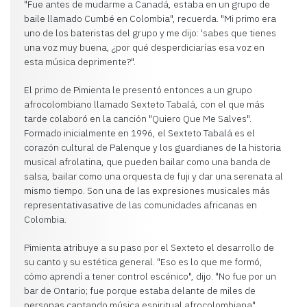
"Fue antes de mudarme a Canadá, estaba en un grupo de
baile llamado Cumbé en Colombia", recuerda. "Mi primo era
uno de los bateristas del grupo y me dijo: 'sabes que tienes
una voz muy buena, ¿por qué desperdiciarías esa voz en
esta música deprimente?".
El primo de Pimienta le presentó entonces a un grupo
afrocolombiano llamado Sexteto Tabalá, con el que más
tarde colaboró en la canción "Quiero Que Me Salves".
Formado inicialmente en 1996, el Sexteto Tabalá es el
corazón cultural de Palenque y los guardianes de la historia
musical afrolatina, que pueden bailar como una banda de
salsa, bailar como una orquesta de fuji y dar una serenata al
mismo tiempo. Son una de las expresiones musicales más
representativasative de las comunidades africanas en
Colombia.
Pimienta atribuye a su paso por el Sexteto el desarrollo de
su canto y su estética general. "Eso es lo que me formó,
cómo aprendí a tener control escénico", dijo. "No fue por un
bar de Ontario; fue porque estaba delante de miles de
personas cantando música espiritual afrocolombiana".