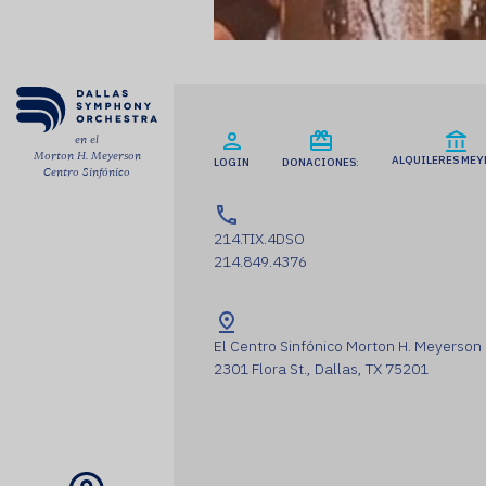
ENGLISH
CARRO
en el
Morton H. Meyerson
ALQUILERES ME
LOGIN
DONACIONES:
Centro Sinfónico
214.TIX.4DSO
Correo
214.849.4376
electrónico
*
ENVÍE
El Centro Sinfónico Morton H. Meyerson
2301 Flora St., Dallas, TX 75201