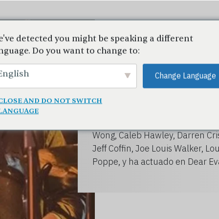
S
've detected you might be speaking a different
AD
nguage. Do you want to change to:
Jordan Rose
English
Change Language
Batería
CLOSE AND DO NOT SWITCH
LANGUAGE
El batería Jordan Rose ha trab
Wong, Caleb Hawley, Darren Cri
Jeff Coffin, Joe Louis Walker, L
Poppe, y ha actuado en Dear E