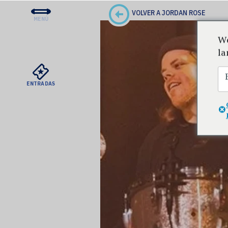
VOLVER A JORDAN ROSE
MENÚ
CONCIERTOS Y ENTRADA
We
EDUCACIÓN Y COMUNID
la
APOYO
ENTRADAS
SU VISITA
SOBRE EL DSO
ALQUILERES MEYERSON
VER