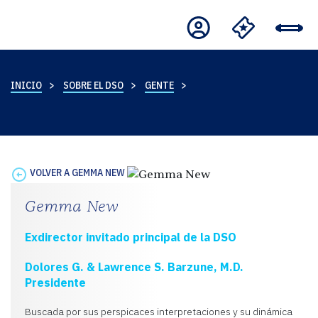
INICIO
SOBRE EL DSO
GENTE
VOLVER A GEMMA NEW
Gemma New
Exdirector invitado principal de la DSO
Dolores G. & Lawrence S. Barzune, M.D.
Presidente
Buscada por sus perspicaces interpretaciones y su dinámica