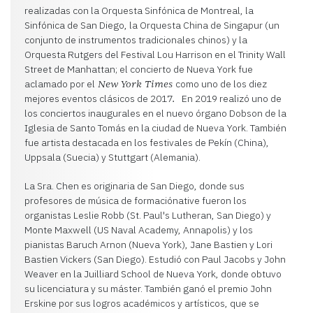
realizadas con la Orquesta Sinfónica de Montreal, la
Sinfónica de San Diego, la Orquesta China de Singapur (un
conjunto de instrumentos tradicionales chinos) y la
Orquesta Rutgers del Festival Lou Harrison en el Trinity Wall
Street de Manhattan; el concierto de Nueva York fue
aclamado por el
como uno de los diez
New York Times
mejores eventos clásicos de 2017
En 2019 realizó uno de
.
los conciertos inaugurales en el nuevo órgano Dobson de la
Iglesia de Santo Tomás en la ciudad de Nueva York. También
fue artista destacada en los festivales de Pekín (China),
Uppsala (Suecia) y Stuttgart (Alemania).
La Sra. Chen es originaria de San Diego, donde sus
profesores de música de formaciónative fueron los
organistas Leslie Robb (St. Paul's Lutheran, San Diego) y
Monte Maxwell (US Naval Academy, Annapolis) y los
pianistas Baruch Arnon (Nueva York), Jane Bastien y Lori
Bastien Vickers (San Diego). Estudió con Paul Jacobs y John
Weaver en la Juilliard School de Nueva York, donde obtuvo
su licenciatura y su máster. También ganó el premio John
Erskine por sus logros académicos y artísticos, que se