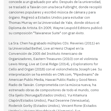
concede a un graduado por año. Después de la universidad,
se trasladó a Taiwán con una beca Fulbright, donde recopiló
canciones populares y escribió música de cámara y para
órgano. Regresó a Estados Unidos para estudiar con
Thomas Murray en la Universidad de Yale, donde obtuvo el
Diploma de Artista. En 2009, Wayne Leupold Editions publicó
su composición "Taiwanese Suite" con gran éxito.
La Sra. Chen ha grabado múltiples CDs: Reveries (2011) en
la Universidad Bethel, Live at Heinz Chapel en la
Convención de 2005 del Instituto Americano de
Organizadores, Eastern Treasures (2010) con el violinista
Lewis Wong, Live at Coral Ridge (2014), y Explorations for
Cello and Organ (2018) con el violonchelista Joseph Lee. Su
interpretación se ha emitido en CNN.com, "Pipedreams" de
American Public Media, Hawaii Public Radio y Good News
Radio de Taiwán. Comprometida con la música nueva, ha
estrenado obras de compositores de todo el mundo, como
Ola Gjeilo (Noruega/Estados Unidos), Yui Kitamura
(Japón/Estados Unidos), Paul Desenne (Venezuela),
Roderick Gorby (Estados Unidos), Vincent Rone (Estados
Unidos) y Viviane Waschbüsch (Alemania). Sus