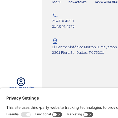
ALQUILERES ME
LOGIN
DONACIONES:
214.TIX.4DSO
214.849.4376
El Centro Sinfónico Morton H. Meyerson
2301 Flora St., Dallas, TX 75201
INICIO DE SESIÓN
La DSO agradece a sus socios
BUSCAR EN