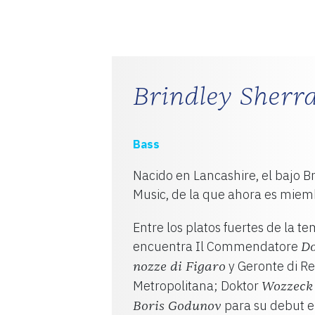
S
AD
Brindley Sherra
Bass
Nacido en Lancashire, el bajo B
Music, de la que ahora es miemb
Entre los platos fuertes de la 
encuentra Il Commendatore
Do
y Geronte di R
nozze di Figaro
Metropolitana; Doktor
Wozzeck
para su debut e
Boris Godunov