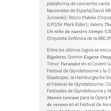
plataforma de conciertos cant
Nacionales de España/David Af
Jurowski); Rocco
(Orque
Fidelio
(LPO/Sir Mark Elder); Valens
Th
(CB
Un niño de nuestro tiempo
(Orquesta Sinfónica de la BBC/R
Entre los últimos logros se enc
, Gremin
Rigoletto
Eugene Oneg
Timur
en el Covent 
Turandot
Festival de Glyndebourne y la Ó
Staatsoper, la Hamburgische Sta
el Festival de Glyndebourne; Cla
Festivales de Glyndebourne y A
para la Ópera 
Manon Lescaut
en el Festival de Ai
de verano