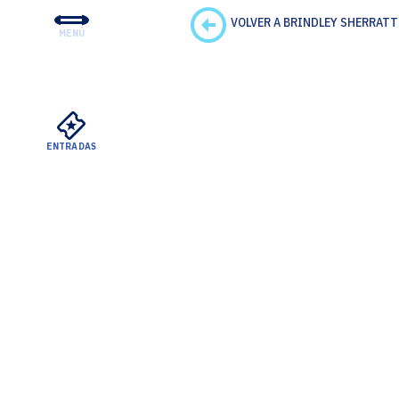
VOLVER A BRINDLEY SHERRATT
MENÚ
CONCIERTOS Y ENTRADA
EDUCACIÓN Y COMUNID
APOYO
ENTRADAS
SU VISITA
SOBRE EL DSO
ALQUILERES MEYERSON
VER