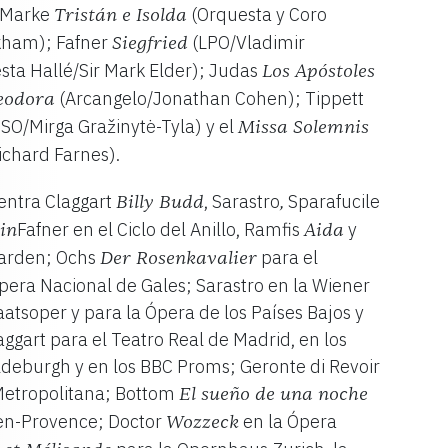
a Marke
(Orquesta y Coro
Tristán e Isolda
kham); Fafner
(LPO/Vladimir
Siegfried
sta Hallé/Sir Mark Elder); Judas
Los Apóstoles
(Arcangelo/Jonathan Cohen); Tippett
eodora
SO/Mirga Gražinytė-Tyla) y el
Missa Solemnis
ichard Farnes).
uentra Claggart
, Sarastro
Sparafucile
Billy Budd
,
Fafner en el Ciclo del Anillo, Ramfis
y
in
Aida
Garden; Ochs
para el
Der Rosenkavalier
pera Nacional de Gales; Sarastro en la Wiener
atsoper y para la Ópera de los Países Bajos y
ggart para el Teatro Real de Madrid, en los
ldeburgh y en los BBC Proms; Geronte di Revoir
Metropolitana; Bottom
El sueño de una noche
x-en-Provence; Doctor
en la Ópera
Wozzeck