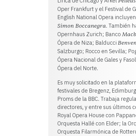
Lírica de Chicago y Arkel
Pelléa
Oper Frankfurt y el Festival d
English National Opera incluye
. También h
Simon Boccanegra
Opernhaus Zurich; Banco
Macb
Ópera de Niza; Balducci
Benven
Salzburgo; Rocco en Sevilla; P
Ópera Nacional de Gales y Faso
Ópera del Norte.
Es muy solicitado en la platafo
festivales de Bregenz, Edimburgo
Proms de la BBC. Trabaja regula
directores, y entre sus últimos
Royal Opera House con Pappano;
Orquesta Hallé con Elder; la O
Orquesta Filarmónica de Rotter