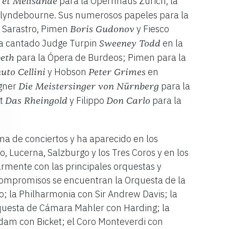
para la Opernhaus Zurich, la
s et Mélisande
e Glyndebourne. Sus numerosos papeles para la
n Sarastro, Pimen
y Fiesco
Boris Gudonov
a cantado Judge Turpin
en la
Sweeney Todd
para la Ópera de Burdeos; Pimen para la
eth
y Hobson
en
uto Cellini
Peter Grimes
ogner
para la
Die Meistersinger von Nürnberg
lt
y Filippo
para la
Das Rheingold
Don Carlo
rma de conciertos y ha aparecido en los
, Lucerna, Salzburgo y los Tres Coros y en los
rmente con las principales orquestas y
 compromisos se encuentran la Orquesta de la
 la Philharmonia con Sir Andrew Davis; la
rquesta de Cámara Mahler con Harding; la
dam con Bicket; el Coro Monteverdi con