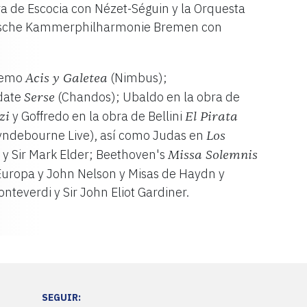
a de Escocia con Nézet-Séguin y la Orquesta
eutsche Kammerphilharmonie Bremen con
ifemo
(Nimbus);
Acis y Galetea
date
(Chandos); Ubaldo en la obra de
Serse
y Goffredo en la obra de Bellini
zi
El Pirata
yndebourne Live), así como Judas en
Los
 y Sir Mark Elder; Beethoven's
Missa Solemnis
uropa y John Nelson y Misas de Haydn y
nteverdi y Sir John Eliot Gardiner.
SEGUIR: