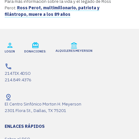
Para más información sobre la vida y el legado de Ross
Perot:
Ross Perot, multimillonario, patriota y
filántropo, muere a los 89 años
ALQUILERES MEYERSON
LOGIN
DONACIONES:
214.TIX.4DSO
214.849.4376
El Centro Sinfónico Morton H. Meyerson
2301 Flora St., Dallas, TX 75201
ENLACES RÁPIDOS