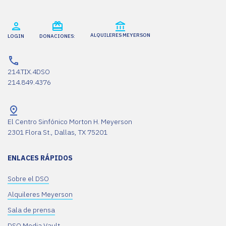
ALQUILERES MEYERSON
LOGIN
DONACIONES:
214.TIX.4DSO
214.849.4376
El Centro Sinfónico Morton H. Meyerson
2301 Flora St., Dallas, TX 75201
ENLACES RÁPIDOS
Sobre el DSO
Alquileres Meyerson
Sala de prensa
DSO Media Vault