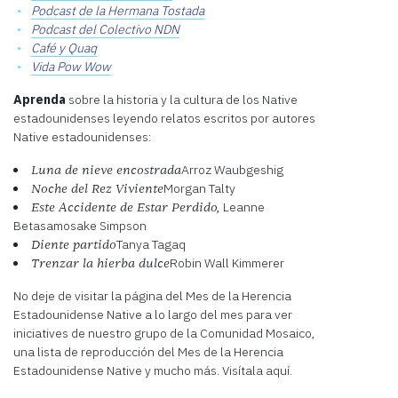
Podcast de la Hermana Tostada
Podcast del Colectivo NDN
Café y Quaq
Vida Pow Wow
Aprenda
sobre la historia y la cultura de los Native
estadounidenses leyendo relatos escritos por autores
Native estadounidenses:
Arroz Waubgeshig
Luna de nieve encostrada
Morgan Talty
Noche del Rez Viviente
Leanne
Este Accidente de Estar Perdido,
Betasamosake Simpson
Tanya Tagaq
Diente partido
Robin Wall Kimmerer
Trenzar la hierba dulce
No deje de visitar la página del Mes de la Herencia
Estadounidense Native a lo largo del mes para ver
iniciatives de nuestro grupo de la Comunidad Mosaico,
una lista de reproducción del Mes de la Herencia
Estadounidense Native y mucho más. Visítala aquí.