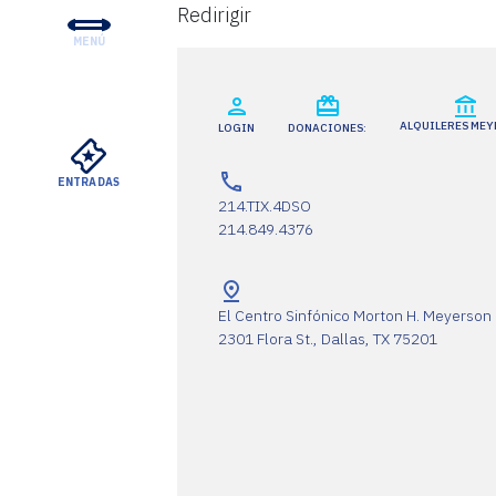
Redirigir
MENÚ
CONCIERTOS Y ENTRADA
EDUCACIÓN Y COMUNID
ALQUILERES ME
LOGIN
DONACIONES:
APOYO
ENTRADAS
SU VISITA
214.TIX.4DSO
214.849.4376
SOBRE EL DSO
ALQUILERES MEYERSON
El Centro Sinfónico Morton H. Meyerson
2301 Flora St., Dallas, TX 75201
VER