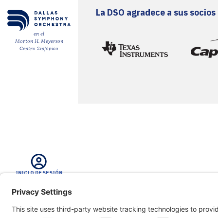
La DSO agradece a sus socios
ENGLISH
en el
Morton H. Meyerson
CARRO
Centro Sinfónico
Correo
electrónico
*
ENVÍE
INICIO DE SESIÓN
BUSCAR EN