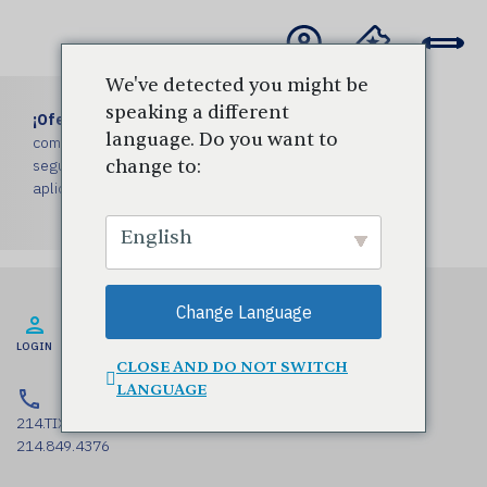
We've detected you might be
speaking a different
¡Oferta especial de invierno 2x1!
Hasta el 15 de enero,
language. Do you want to
compra una entrada y obtén un 50 % de descuento en la
segunda para este concierto. No se necesita código. Se
change to:
aplican tasas.
English
Change Language
ALQUILERES MEYERSON
LOGIN
DONACIONES:
CLOSE AND DO NOT SWITCH
LANGUAGE
214.TIX.4DSO
214.849.4376