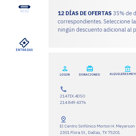
MENÚ
12 DÍAS DE OFERTAS
35% de de
CONCIERTOS Y ENTRADA
correspondientes. Seleccione la
ningún descuento adicional al p
EDUCACIÓN Y COMUNID
APOYO
ENTRADAS
SU VISITA
SOBRE EL DSO
ALQUILERES ME
LOGIN
DONACIONES:
ALQUILERES MEYERSON
214.TIX.4DSO
214.849.4376
El Centro Sinfónico Morton H. Meyerson
VER
2301 Flora St., Dallas, TX 75201