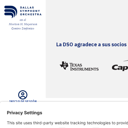
ENGLISH
en el
Morton H. Meyerson
CARRO
Centro Sinfónico
La DSO agradece a sus socios
Correo
electrónico
*
ENVÍE
INICIO DE SESIÓN
BUSCAR EN