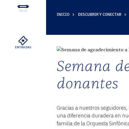
MENÚ
INICIO
DESCUBRIR Y CONECTAR
CONCIERTOS Y ENTRADA
EDUCACIÓN Y COMUNID
APOYO
ENTRADAS
SU VISITA
Semana de
SOBRE EL DSO
ALQUILERES MEYERSON
donantes
Gracias a nuestros seguidores,
una diferencia duradera en nue
familia de la Orquesta Sinfónic
VER