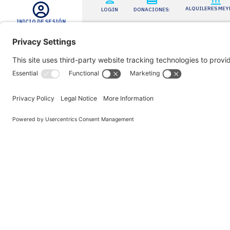
ALQUILERES ME
LOGIN
DONACIONES:
INICIO DE SESIÓN
214.TIX.4DSO
214.849.4376
BUSCAR EN
El Centro Sinfónico Morton H. Meyerson
APOYO
2301 Flora St., Dallas, TX 75201
La DSO agradece a sus socios