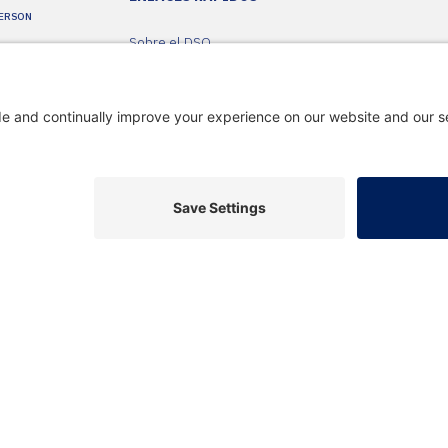
YERSON
Sobre el DSO
Alquileres Meyerson
Sala de prensa
DSO Media Vault
Carreras y audiciones
Contáctenos
Política de privacidad
Configuración de cookies