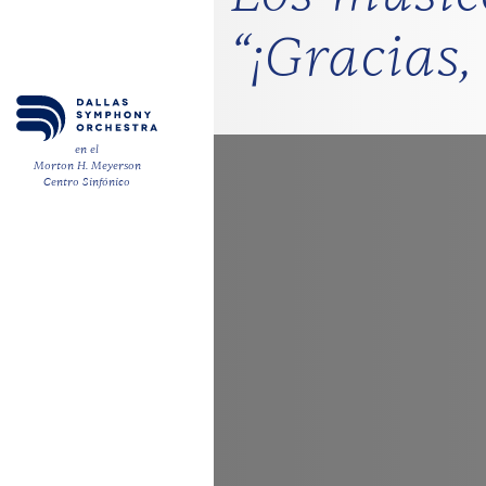
“¡Gracias,
en el
Morton H. Meyerson
Centro Sinfónico