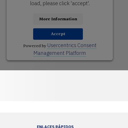
load, please click 'accept'.
More Information
Accept
Usercentrics Consent
Powered by
Management Platform
ENLACES RÁPIDOS