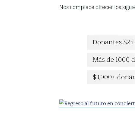
Nos complace ofrecer los sigu
ENGLISH
CARRO
Donantes $25
Más de 1000 
Correo
$3,000+ dona
electrónico
*
ENVÍE