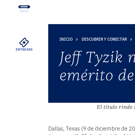
MENÚ
CONCIERTOS Y ENTRADA
EDUCACIÓN Y COMUNID
INICIO
DESCUBRIR Y CONECTAR
APOYO
ENTRADAS
Jeff Tyzik
SU VISITA
SOBRE EL DSO
emérito de
ALQUILERES MEYERSON
El título rinde
Dallas, Texas (9 de diciembre de 2
VER