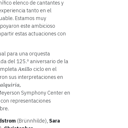
nífico elenco de cantantes y
experiencia tanto en el
aluable. Estamos muy
apoyaron este ambicioso
partir estas actuaciones con
tual para una orquesta
a del 125.º aniversario de la
completa
ciclo en el
Anillo
aron sus interpretaciones en
valquiria,
 Meyerson Symphony Center
en
o con representaciones
ubre.
ndstrom
(Brünnhilde),
Sara