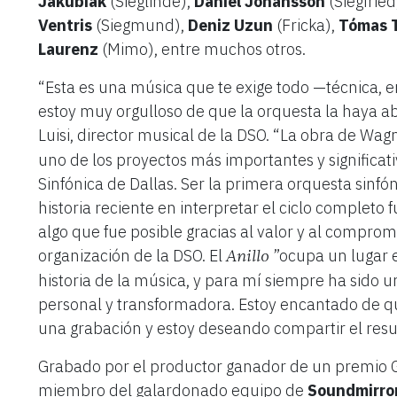
Jakubiak
(Sieglinde),
Daniel Johansson
(Siegfried
Ventris
(Siegmund),
Deniz Uzun
(Fricka),
Tómas 
Laurenz
(Mimo), entre muchos otros.
“Esta es una música que te exige todo —técnica, 
estoy muy orgulloso de que la orquesta la haya a
Luisi, director musical de la DSO. “La obra de Wagn
uno de los proyectos más importantes y significat
Sinfónica de Dallas. Ser la primera orquesta sinf
historia reciente en interpretar el ciclo completo 
algo que fue posible gracias al valor y al comprom
organización de la DSO. El
”ocupa un lugar e
Anillo
historia de la música, y para mí siempre ha sido
personal y transformadora. Estoy encantado de 
una grabación y estoy deseando compartir el res
Grabado por el productor ganador de un premi
miembro del galardonado equipo de
Soundmirro