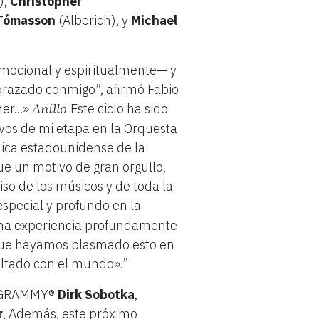
),
Christopher
Tómasson
(Alberich), y
Michael
emocional y espiritualmente— y
brazado conmigo”, afirmó Fabio
er...»
Este ciclo ha sido
Anillo
ivos de mi etapa en la Orquesta
ónica estadounidense de la
fue un motivo de gran orgullo,
iso de los músicos y de toda la
special y profundo en la
 una experiencia profundamente
que hayamos plasmado esto en
ultado con el mundo».”
o GRAMMY®
Dirk Sobotka
,
r
, Además, este próximo