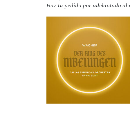
Haz tu pedido por adelantado ah
ENGLISH
CARRO
Correo
electrónico
*
ENVÍE