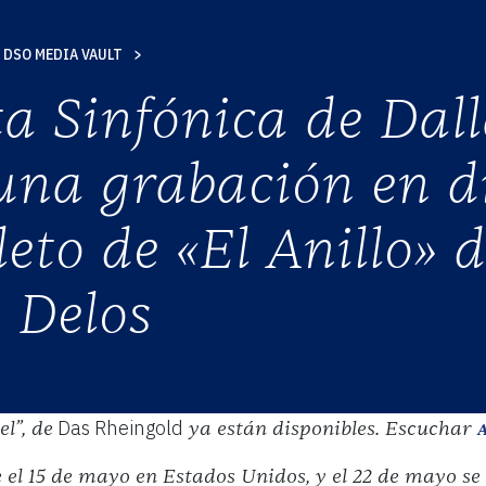
DSO MEDIA VAULT
S
a Sinfónica de Dall
AD
una grabación en di
eto de «El Anillo» 
 Delos
Das Rheingold
l”, de
ya están disponibles. Escuchar
 el 15 de mayo en Estados Unidos, y el 22 de mayo se 