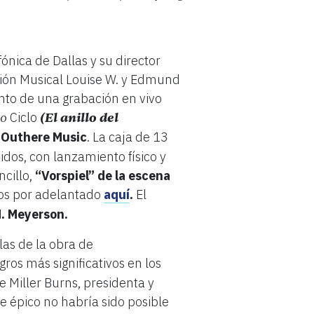
nica de Dallas y su director
cción Musical Louise W. y Edmund
nto de una grabación en vivo
Ciclo
(El anillo del
lo
e
Outhere Music
. La caja de 13
dos, con lanzamiento físico y
ncillo,
“Vorspiel” de la escena
dos por adelantado
aquí
.
El
. Meyerson.
las de la obra de
gros más significativos en los
e Miller Burns, presidenta y
je épico no habría sido posible