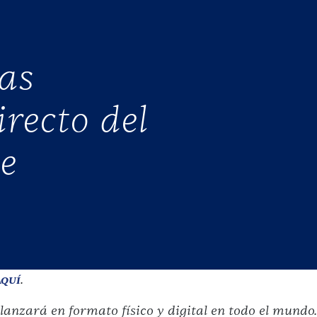
as
recto del
de
.
AQUÍ
lanzará en formato físico y digital en todo el mundo.