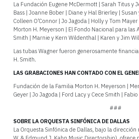
La Fundación Eugene McDermott | Sarah Titus y Je
Bass | Joanne Bober | Diane y Hal Brierley | Susa
Colleen O’Connor | Jo Jagoda | Holly y Tom Mayer 
Morton H. Meyerson | El Fondo Nacional para las Ar
Smith | Marnie y Kern Wildenthal | Karen y Jim W
Las tubas Wagner fueron generosamente financiada
H. Smith.
LAS GRABACIONES HAN CONTADO CON EL GENE
Fundación de la Familia Morton H. Meyerson | Mer
Geyer | Jo Jagoda | Ford Lacy y Cece Smith | Fabio 
###
SOBRE LA ORQUESTA SINFÓNICA DE DALLAS
La Orquesta Sinfónica de Dallas, bajo la dirección 
W. & Edmund J. Kahn Music Directorship), ofrece 