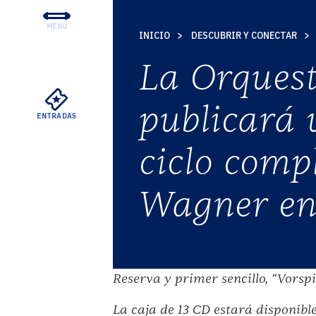
MENÚ
INICIO
DESCUBRIR Y CONECTAR
CONCIERTOS Y ENTRADA
La Orquest
EDUCACIÓN Y COMUNID
APOYO
publicará 
ENTRADAS
SU VISITA
ciclo compl
SOBRE EL DSO
ALQUILERES MEYERSON
Wagner en
Reserva y primer sencillo, “Vorspie
VER
La caja de 13 CD estará disponible