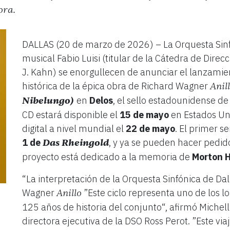
ora.
DALLAS (20 de marzo de 2026) – La Orquesta Sinfó
musical Fabio Luisi (titular de la Cátedra de Dire
J. Kahn) se enorgullecen de anunciar el lanzamie
histórica de la épica obra de Richard Wagner
Anil
Nibelungo)
en
Delos
, el sello estadounidense d
CD estará disponible el
15 de mayo
en Estados Uni
digital a nivel mundial el
22 de mayo
. El primer se
1 de
Das Rheingold
, y ya se pueden hacer pedi
proyecto está dedicado a la memoria de
Morton H
“La interpretación de la Orquesta Sinfónica de Dal
Wagner
”Este ciclo representa uno de los lo
Anillo
125 años de historia del conjunto“, afirmó Michell
directora ejecutiva de la DSO Ross Perot. ”Este via