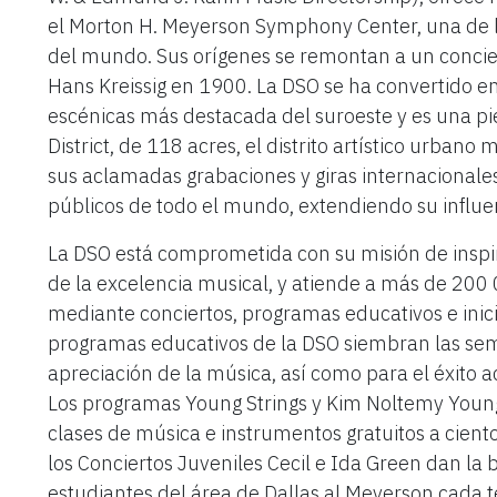
el Morton H. Meyerson Symphony Center, una de l
del mundo. Sus orígenes se remontan a un concier
Hans Kreissig en 1900. La DSO se ha convertido en
escénicas más destacada del suroeste y es una pie
District, de 118 acres, el distrito artístico urbano
sus aclamadas grabaciones y giras internacionale
públicos de todo el mundo, extendiendo su influ
La DSO está comprometida con su misión de inspir
de la excelencia musical, y atiende a más de 200
mediante conciertos, programas educativos e inici
programas educativos de la DSO siembran las semil
apreciación de la música, así como para el éxito a
Los programas Young Strings y Kim Noltemy Young
clases de música e instrumentos gratuitos a cient
los Conciertos Juveniles Cecil e Ida Green dan la
estudiantes del área de Dallas al Meyerson cada 