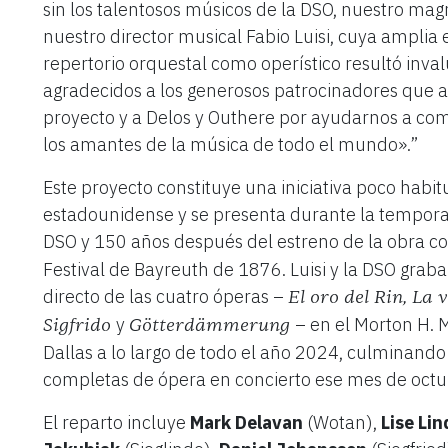
sin los talentosos músicos de la DSO, nuestro mag
nuestro director musical Fabio Luisi, cuya amplia 
repertorio orquestal como operístico resultó inv
agradecidos a los generosos patrocinadores que 
proyecto y a Delos y Outhere por ayudarnos a com
los amantes de la música de todo el mundo».”
Este proyecto constituye una iniciativa poco habi
estadounidense y se presenta durante la temporad
DSO y 150 años después del estreno de la obra 
Festival de Bayreuth de 1876. Luisi y la DSO grab
directo de las cuatro óperas –
El oro del Rin, La 
y
– en el Morton H.
Sigfrido
Götterdämmerung
Dallas a lo largo de todo el año 2024, culminand
completas de ópera en concierto ese mes de oct
El reparto incluye
Mark Delavan
(Wotan),
Lise Li