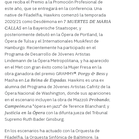
que reciba el Premio a la Promoción Profesional de
este año, que se entregará en la conferencia. Una
native de Filadelfia, Hawkins comenzó la temporada
2020/21 como Desdémona en
7 MUERTES DE MARIA
en la Bayerische Staatsoper, y
CALLAS
posteriormente debutó en la Ópera de Portland, la
Ópera de Tulsa y el Internationales Musikfest de
Hamburgo. Recientemente ha participado en el
Programa de Desarrollo de Jóvenes Artistas
Lindemann de la Ópera Metropolitana, y ha aparecido
en el Met con gran éxito como la Mujer Fresa en la
obra ganadora del premio GRAMMY®.
y
Porgy & Bess
Masha en
. Hawkins es una ex
La Reina de Espadas
alumna del Programa de Jóvenes Artistas Cafritz de la
Ópera Nacional de Washington, donde sus apariciones
en el escenario incluyen la obra de Mazzoli
;
Probando
una "ópera en jazz" de Terence Blanchard; y
Campeón
con la difunta jueza del Tribunal
Justicia en la Ópera
Supremo Ruth Bader Ginsburg.
En los escenarios ha actuado con la Orquesta de
Filadelfia, la Orquesta Sinfónica de Baltimore, la