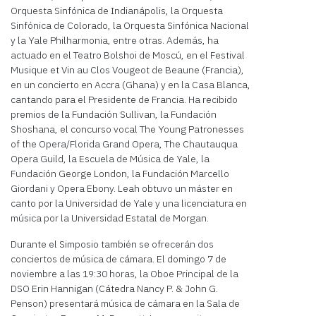
Orquesta Sinfónica de Indianápolis, la Orquesta
Sinfónica de Colorado, la Orquesta Sinfónica Nacional
y la Yale Philharmonia, entre otras. Además, ha
actuado en el Teatro Bolshoi de Moscú, en el Festival
Musique et Vin au Clos Vougeot de Beaune (Francia),
en un concierto en Accra (Ghana) y en la Casa Blanca,
cantando para el Presidente de Francia. Ha recibido
premios de la Fundación Sullivan, la Fundación
Shoshana, el concurso vocal The Young Patronesses
of the Opera/Florida Grand Opera, The Chautauqua
Opera Guild, la Escuela de Música de Yale, la
Fundación George London, la Fundación Marcello
Giordani y Opera Ebony. Leah obtuvo un máster en
canto por la Universidad de Yale y una licenciatura en
música por la Universidad Estatal de Morgan.
Durante el Simposio también se ofrecerán dos
conciertos de música de cámara. El domingo 7 de
noviembre a las 19:30 horas, la Oboe Principal de la
DSO Erin Hannigan (Cátedra Nancy P. & John G.
Penson) presentará música de cámara en la Sala de