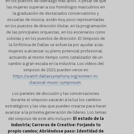
en los puestos de liderazgo más altos. A pesar de que
las mujeres superan a sus homólogos masculinos en
la graduación de destacados conservatorios y
escuelas de música, están muy poco representadas
en los puestos de dirección titular, en la programación
de las principales orquestas, en los escenarios como
solistas y en los puestos de dirección. El Simposio de
la Sinfónica de Dallas se esfuerza por ayudar a las
mujeres a alcanzar su pleno potencial profesional,
actuando al mismo tiempo como catalizador de un
cambio a gran escala en la industria. Los vídeos del
simposio de 2021 pueden verse en
https://watch.dallassymphony.org/women-in-
classical-music-symposium
.
Los paneles de discusión y las conversaciones
durante el simposio sacarán a la luz los cambios
estratégicos y las vías que pueden crearse para hacer
avanzar a la próxima generación de líderes. Los temas
del simposio de este año incluyen:
El estado de la
industria;
Carreras de Creative: Forjando tu
propio camino;
Abriéndose paso: Identidad de