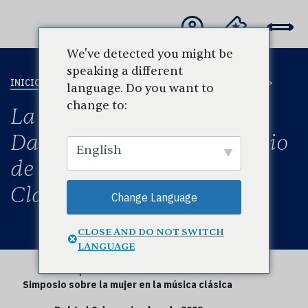
We've detected you might be
speaking a different
INICIO
DESCUBRIR Y CONECTAR
DSO MEDIA VAULT
language. Do you want to
change to:
La Orquesta Sinfónica de
Dallas anuncia el Simposio
English
de Mujeres en la Música
Clásica de 2022
Change Language
CLOSE AND DO NOT SWITCH
LANGUAGE
La Orquesta Sinfónica de Dallas
Simposio sobre la mujer en la música clásica