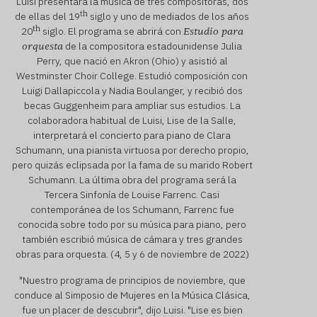
Luisi presentará la música de tres compositoras, dos
th
de ellas del 19
siglo y uno de mediados de los años
th
20
siglo. El programa se abrirá con
Estudio para
de la compositora estadounidense Julia
orquesta
Perry, que nació en Akron (Ohio) y asistió al
Westminster Choir College. Estudió composición con
Luigi Dallapiccola y Nadia Boulanger, y recibió dos
becas Guggenheim para ampliar sus estudios. La
colaboradora habitual de Luisi, Lise de la Salle,
interpretará el concierto para piano de Clara
Schumann, una pianista virtuosa por derecho propio,
pero quizás eclipsada por la fama de su marido Robert
Schumann. La última obra del programa será la
Tercera Sinfonía de Louise Farrenc. Casi
contemporánea de los Schumann, Farrenc fue
conocida sobre todo por su música para piano, pero
también escribió música de cámara y tres grandes
obras para orquesta. (4, 5 y 6 de noviembre de 2022)
"Nuestro programa de principios de noviembre, que
conduce al Simposio de Mujeres en la Música Clásica,
fue un placer de descubrir", dijo Luisi. "Lise es bien