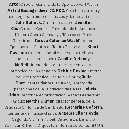
Afton
Director General de la Ópera de Fort Worth;
Astrid Baumgardner, JD, PCC,
Coach de carrera y
liderazgo para músicos clásicos y líderes artísticos;
Julia Bullock,
Cantante clásico;
Jennifer
Chen
Director General Fundador de la American
Modern Opera Company y Técnico de Piano
Registrado;
Teresa Coleman Wash
Directora
Ejecutiva del Centro de Teatro Bishop Arts;
Khori
Dastoor
Director General y Consejero Delegado,
Houston Grand Opera;
Camille Delaney-
McNeil
Director del Centro Beckmen YOLA,
Filarmónica de Los Ángeles;
Debbie Devine
Director
de Arte Dramático, Escuela Colburn;
Julie
Díaz
Vicepresidente Ejecutivo y Director de
Operaciones de la Fundación de Dallas;
Felicia
Elder
Director de Administración, Aspen Leadership
Group;
Martha Gilmer
, director general de la
Orquesta Sinfónica de San Diego;
Katherine Goforth
,
cantante de música clásica;
Angela Fuller Heyde
,
Segundo Violín Principal, Cátedra Barbara K. &
Seymour R. Thum, Orquesta Sinfónica de Dallas;
Sarah