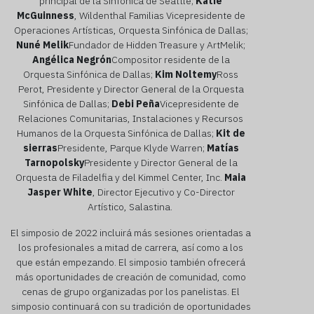
principal de la Sinfónica de Seattle;
Katie
McGuinness
, Wildenthal Familias Vicepresidente de
Operaciones Artísticas, Orquesta Sinfónica de Dallas;
Nuné Melik
Fundador de Hidden Treasure y ArtMelik;
Angélica Negrón
Compositor residente de la
Orquesta Sinfónica de Dallas;
Kim Noltemy
Ross
Perot, Presidente y Director General de la Orquesta
Sinfónica de Dallas;
Debi Peña
Vicepresidente de
Relaciones Comunitarias, Instalaciones y Recursos
Humanos de la Orquesta Sinfónica de Dallas;
Kit de
sierras
Presidente, Parque Klyde Warren;
Matías
Tarnopolsky
Presidente y Director General de la
Orquesta de Filadelfia y del Kimmel Center, Inc.
Maia
Jasper White
, Director Ejecutivo y Co-Director
Artístico, Salastina.
El simposio de 2022 incluirá más sesiones orientadas a
los profesionales a mitad de carrera, así como a los
que están empezando. El simposio también ofrecerá
más oportunidades de creación de comunidad, como
cenas de grupo organizadas por los panelistas. El
simposio continuará con su tradición de oportunidades