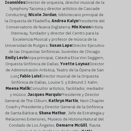
Ioannides
Director de orquesta, director musical de la
Symphony Tacoma y director artístico de Cascade
Conducting;
Nicole Jordan
, bibliotecario principal de
la Orquesta de Filadelfia;
Andrea Kalyn
Presidente del
Conservatorio de Nueva Inglaterra;
Min Kwon
Artista
Steinway, fundador y director del Centro para la
Excelencia Musical y profesor de música de la
Universidad de Rutgers;
Susan Lape
Director Ejecutivo
de las Orquestas Sinfónicas Juveniles de Chicago;
Emily Levin
Arpa principal, Cátedra Elsa Von Seggern,
Orquesta Sinfónica de Dallas;
Yvette Loynaz
Director
de Administración Artística, Teatro de la Ópera de San
Luis
; Fabio Luisi
Director musical de la Orquesta
Sinfónica de Dallas, Louise S. y Edmund J. Kahn;
Meena Malik
Consultor artístico, facilitador, mediador
y músico;
Jacques Marquis
Presidente y Director
General de The Cliburn;
Kathryn Martin
, Next Chapter
Coach y Presidente y Director General de la Sinfónica
de Santa Bárbara;
Shana Mathur
, Jefe de Estrategia y
Relaciones Exteriores, Museos de Historia Natural del
Condado de Los Ángeles;
Demarre McGill
, flauta