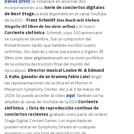
Dallas (DSO)
se complace en anunciar dos
incorporaciones a su
Serie de conciertos digitales
de Next Stage
ya está disponible en el canal YouTube
de la DSO -
Franz Schmidt
Das Buch mit Sieben
Siegeln (El libro de los siete sellos)
y el nuevo
Corriente sinfónica
. Schmidt, cuyo 150 aniversario
se cumple en diciembre, fue un compositor del
Romanticismo tardío que también escribió cuatro
sinfonías, dos óperas y obras para piano y órgano.
El
basado en la visión profética
libro con siete páginas
de la violenta destrucción final del mundo del
Apocalipsis.
Director musical Louise W. & Edmund
J. Kahn, ganador de un Grammy
Fabio Luisi
dirigió
las representaciones de la obra en el Morton H.
Meyerson Symphony Center, del 1 al 3 de marzo de
2024. Se puede acceder al vídeo
aquí
. También se ha
añadido al canal de YouTube de la DSO
Corriente
sinfónica
, a
lista de reproducción continua de
conciertos recientes
grabado como parte de la Next
Stage Digital Concert Series. Los espectadores
pueden entrar en Symphony Stream en cualquier
momento y ver una lista de reproducción de