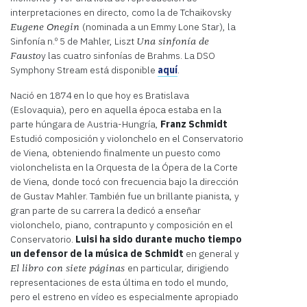
interpretaciones en directo, como la de Tchaikovsky
(nominada a un Emmy Lone Star), la
Eugene Onegin
Sinfonía n.º 5 de Mahler, Liszt
Una sinfonía de
y las cuatro sinfonías de Brahms. La DSO
Fausto
Symphony Stream está disponible
aquí
.
Nació en 1874 en lo que hoy es Bratislava
(Eslovaquia), pero en aquella época estaba en la
parte húngara de Austria-Hungría,
Franz Schmidt
Estudió composición y violonchelo en el Conservatorio
de Viena, obteniendo finalmente un puesto como
violonchelista en la Orquesta de la Ópera de la Corte
de Viena, donde tocó con frecuencia bajo la dirección
de Gustav Mahler. También fue un brillante pianista, y
gran parte de su carrera la dedicó a enseñar
violonchelo, piano, contrapunto y composición en el
Conservatorio.
Luisi ha sido durante mucho tiempo
un defensor de la música de Schmidt
en general y
en particular, dirigiendo
El libro con siete páginas
representaciones de esta última en todo el mundo,
pero el estreno en vídeo es especialmente apropiado