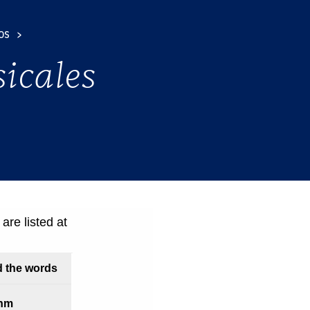
OS
icales