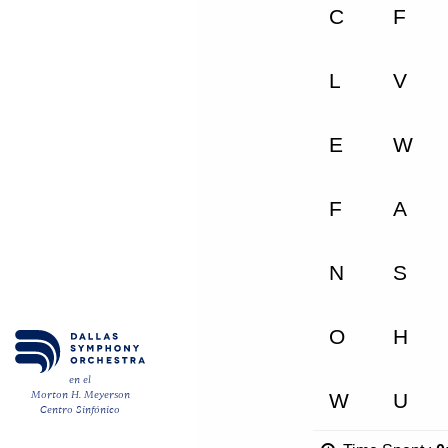
ENGLISH
CARRO
Correo
electrónico
*
ENVÍE
en el
Morton H. Meyerson
Centro Sinfónico