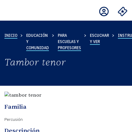
INICIO
EDUCACIÓN
PARA
ESCUCHAR
INSTR
Y
ESCUELAS Y
Y VER
COMUNIDAD
PROFESORES
Tambor tenor
Familia
Percusión
Descripción