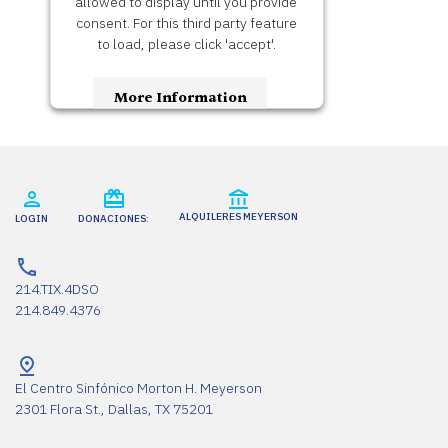
allowed to display until you provide
consent. For this third party feature
to load, please click 'accept'.
More Information
Accept
Usercentrics Consent
Powered by
Management Platform
ALQUILERES MEYERSON
LOGIN
DONACIONES:
214.TIX.4DSO
214.849.4376
El Centro Sinfónico Morton H. Meyerson
2301 Flora St., Dallas, TX 75201