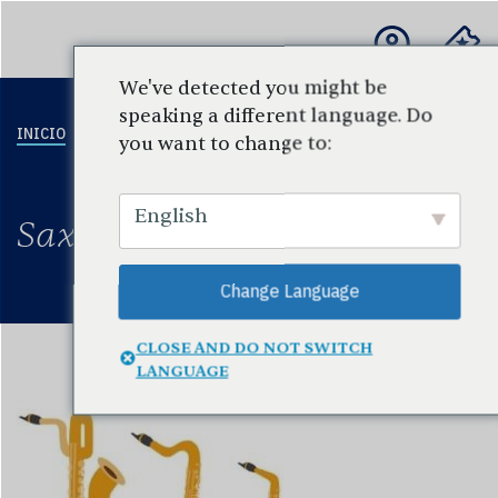
We've detected you might be
speaking a different language. Do
INICIO
EDUCACIÓN
PARA
ESCUCHAR
INSTR
you want to change to:
Y
ESCUELAS Y
Y VER
COMUNIDAD
PROFESORES
English
Saxofón
Change Language
CLOSE AND DO NOT SWITCH
LANGUAGE