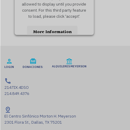
allowed to display until you provide
consent. For this third party feature
to load, please click 'accept'.
More Information
Accept
Usercentrics Consent
Powered by
Management Platform
ALQUILERES MEYERSON
LOGIN
DONACIONES:
214.TIX.4DSO
214.849.4376
El Centro Sinfónico Morton H. Meyerson
2301 Flora St., Dallas, TX 75201