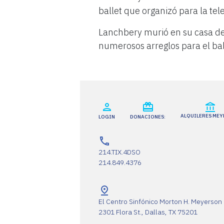
ballet que organizó para la tel
Lanchbery murió en su casa de
numerosos arreglos para el ball
ALQUILERES ME
LOGIN
DONACIONES:
214.TIX.4DSO
214.849.4376
El Centro Sinfónico Morton H. Meyerson
2301 Flora St., Dallas, TX 75201