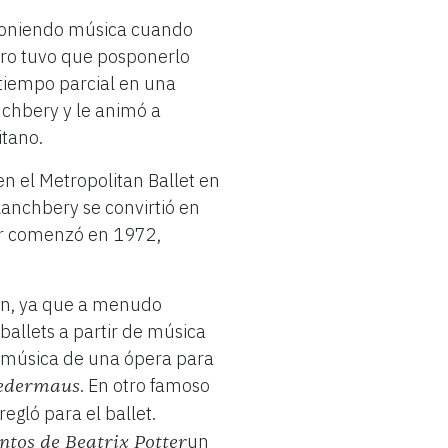
poniendo música cuando
ero tuvo que posponerlo
 tiempo parcial en una
anchbery y le animó a
itano.
n el Metropolitan Ballet en
Lanchbery se convirtió en
tor comenzó en 1972,
ión, ya que a menudo
allets a partir de música
la música de una ópera para
. En otro famoso
ledermaus
rregló para el ballet.
un
ntos de Beatrix Potter