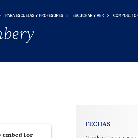
PARA ESCUELAS Y PROFESORES
ESCUCHAR Y VER
COMPOSITO
S
hbery
AD
FECHAS
y embed for
Nacido el 15 de mayo d