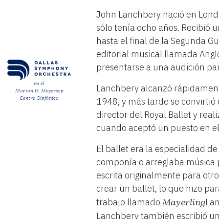
John Lanchbery nació en Lon
sólo tenía ocho años. Recibió 
hasta el final de la Segunda G
editorial musical llamada Anglo
presentarse a una audición par
en el
Lanchbery alcanzó rápidamente 
Morton H. Meyerson
Centro Sinfónico
1948, y más tarde se convirtió 
director del Royal Ballet y re
cuando aceptó un puesto en el 
El ballet era la especialidad 
componía o arreglaba música p
escrita originalmente para otr
crear un ballet, lo que hizo par
trabajo llamado
La
Mayerling
Lanchbery también escribió un