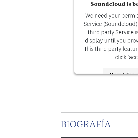
Soundcloud is b
ENGLISH
We need your permiss
Service (Soundcloud
CARRO
third party Service i
display until you pro
this third party featu
click 'acc
Correo
More Inform
electrónico
*
Accept
ENVÍE
Usercen
Powered by
Management 
BIOGRAFÍA