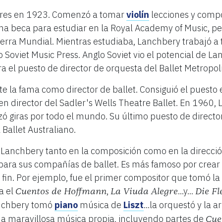
dres en 1923. Comenzó a tomar
violín
lecciones y com
una beca para estudiar en la Royal Academy of Music, p
uerra Mundial. Mientras estudiaba, Lanchbery trabajó a
 Soviet Music Press. Anglo Soviet vio el potencial de L
a el puesto de director de orquesta del Ballet Metropol
la fama como director de ballet. Consiguió el puesto e
en director del Sadler's Wells Theatre Ballet. En 1960, 
alizó giras por todo el mundo. Su último puesto de direc
Ballet Australiano.
de Lanchbery tanto en la composición como en la direcc
ara sus compañías de ballet. Es más famoso por crear b
o fin. Por ejemplo, fue el primer compositor que tomó 
a el
,
...y...
Cuentos de Hoffmann
La Viuda Alegre
Die F
nchbery tomó
piano
música de
Liszt
...la orquestó y la a
a maravillosa música propia, incluyendo partes de
Cue