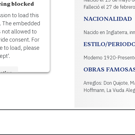
eing blocked
Falleció el 27 de febre
ion to load this
NACIONALIDAD
). The embedded
s not allowed to
Nacido en Inglaterra, in
vide consent. For
ESTILO/PERIOD
re to load, please
ept'.
Moderno 1920-Present
OBRAS FAMOSA
ation
Arreglos: Don Quijote, M
Hoffmann, La Viuda Aleg
trics Consent
Platform