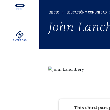
MENÚ
INICIO
EDUCACIÓN Y COMUNIDAD
CONCIERTOS Y ENTRADA
John Lanc
EDUCACIÓN Y COMUNID
APOYO
ENTRADAS
SU VISITA
SOBRE EL DSO
ALQUILERES MEYERSON
VER
This third part