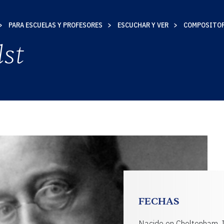
PARA ESCUELAS Y PROFESORES
ESCUCHAR Y VER
COMPOSITO
S
st
AD
FECHAS
Nacido en Cheltenham, I