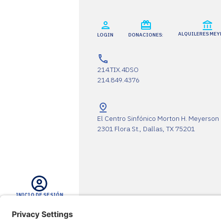
ALQUILERES ME
LOGIN
DONACIONES:
214.TIX.4DSO
214.849.4376
El Centro Sinfónico Morton H. Meyerson
2301 Flora St., Dallas, TX 75201
INICIO DE SESIÓN
La DSO agradece a sus socios