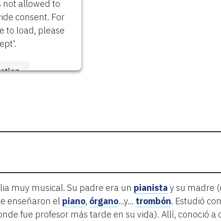
s not allowed to
vide consent. For
re to load, please
ept'.
ation
trics Consent
Platform
ilia muy musical. Su padre era un
pianista
y su madre (
 le enseñaron el
piano
,
órgano
...y...
trombón
. Estudió co
nde fue profesor más tarde en su vida). Allí, conoció a