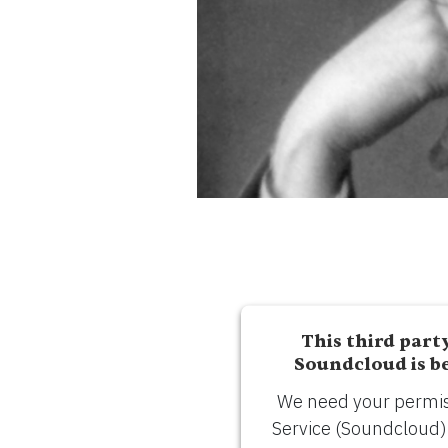
ENGLISH
CARRO
Correo
electrónico
*
ENVÍE
This third part
Soundcloud is b
We need your permiss
Service (Soundcloud