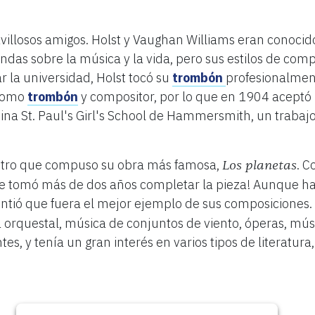
avillosos amigos. Holst y Vaughan Williams eran conoci
das sobre la música y la vida, pero sus estilos de co
r la universidad, Holst tocó su
trombón
profesionalment
 como
trombón
y compositor, por lo que en 1904 aceptó 
ina St. Paul's Girl's School de Hammersmith, un traba
stro que compuso su obra más famosa,
. 
Los planetas
le tomó más de dos años completar la pieza! Aunque ha
ntió que fuera el mejor ejemplo de sus composiciones. A
rquestal, música de conjuntos de viento, óperas, mú
es, y tenía un gran interés en varios tipos de literatura,