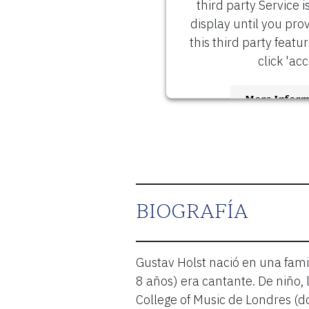
third party Service i
display until you pro
this third party featu
click 'acc
More Inform
Accept
Usercen
Powered by
Management 
BIOGRAFÍA
Gustav Holst nació en una fam
8 años) era cantante. De niño,
College of Music de Londres (do