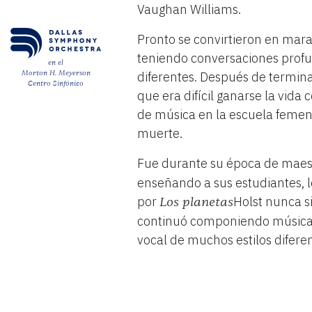
Vaughan Williams.
Pronto se convirtieron en mar
teniendo conversaciones profun
en el
diferentes. Después de termina
Morton H. Meyerson
Centro Sinfónico
que era difícil ganarse la vida
de música en la escuela femen
muerte.
Fue durante su época de mae
enseñando a sus estudiantes, 
por
Holst nunca si
Los planetas
continuó componiendo música o
vocal de muchos estilos diferent