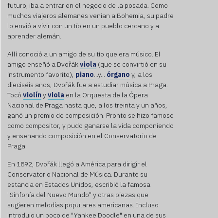
provide
futuro; iba a entrar en el negocio de la posada. Como
consent.
muchos viajeros alemanes venían a Bohemia, su padre
For this
lo envió a vivir con un tío en un pueblo cercano y a
third
aprender alemán.
party
feature
Allí conoció a un amigo de su tío que era músico. El
to load,
amigo enseñó a Dvořák
viola
(que se convirtió en su
please
instrumento favorito),
piano
...y...
órgano
y, a los
click
dieciséis años, Dvořák fue a estudiar música a Praga.
'accept'.
Tocó
violín
y
viola
en la Orquesta de la Ópera
Nacional de Praga hasta que, a los treinta y un años,
More
ganó un premio de composición. Pronto se hizo famoso
Information
como compositor, y pudo ganarse la vida componiendo
y enseñando composición en el Conservatorio de
Accept
Praga.
Powered
En 1892, Dvořák llegó a América para dirigir el
by
Conservatorio Nacional de Música. Durante su
Usercentrics
estancia en Estados Unidos, escribió la famosa
Consent
"Sinfonía del Nuevo Mundo" y otras piezas que
Management
sugieren melodías populares americanas. Incluso
Platform
introdujo un poco de "Yankee Doodle" en una de sus