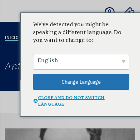
We've detected you might be
speaking a different language. Do
INICIO
EDUCACIÓN
PARA
ESCUCHAR
COMPO
you want to change to:
Y
ESCUELAS Y
Y VER
COMUNIDAD
PROFESORES
English
Antonín Dvořák
Change Language
CLOSE AND DO NOT SWITCH
LANGUAGE