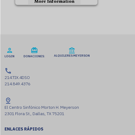
More Information
Accept
Usercentrics Consent
Powered by
Management Platform
ALQUILERES MEYERSON
LOGIN
DONACIONES:
214.TIX.4DSO
214.849.4376
El Centro Sinfónico Morton H. Meyerson
2301 Flora St., Dallas, TX 75201
ENLACES RÁPIDOS