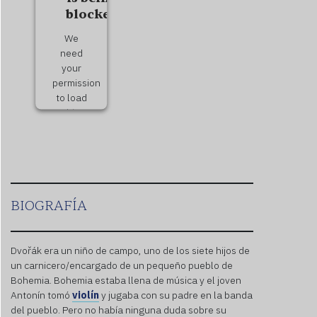
blocked
We
need
your
permission
to load
this
Service
(Soundcloud).
The
embedded
third
party
BIOGRAFÍA
Service
is not
allowed
Dvořák era un niño de campo, uno de los siete hijos de
to
un carnicero/encargado de un pequeño pueblo de
display
Bohemia. Bohemia estaba llena de música y el joven
until
Antonín tomó
violín
y jugaba con su padre en la banda
you
del pueblo. Pero no había ninguna duda sobre su