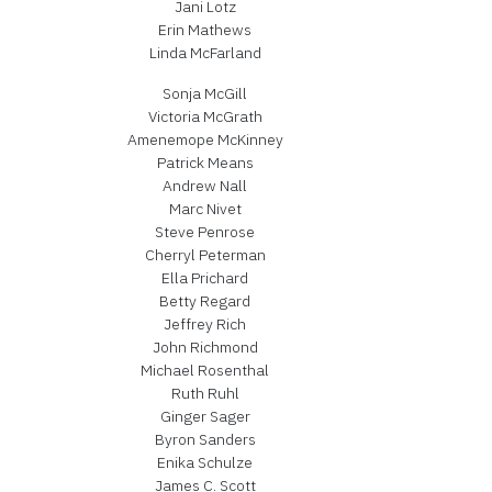
Jani Lotz
Erin Mathews
Linda McFarland
Sonja McGill
Victoria McGrath
Amenemope McKinney
Patrick Means
Andrew Nall
Marc Nivet
Steve Penrose
Cherryl Peterman
Ella Prichard
Betty Regard
Jeffrey Rich
John Richmond
Michael Rosenthal
Ruth Ruhl
Ginger Sager
Byron Sanders
Enika Schulze
James C. Scott