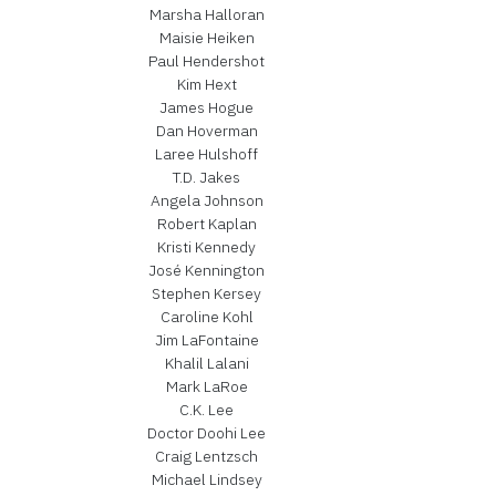
Marsha Halloran
Maisie Heiken
Paul Hendershot
Kim Hext
James Hogue
Dan Hoverman
Laree Hulshoff
T.D. Jakes
Angela Johnson
Robert Kaplan
Kristi Kennedy
José Kennington
Stephen Kersey
Caroline Kohl
Jim LaFontaine
Khalil Lalani
Mark LaRoe
C.K. Lee
Doctor Doohi Lee
Craig Lentzsch
Michael Lindsey