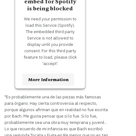
embed for Spotify
Platform
is being blocked
We need your permission to
load this Service (Spotify).
The embedded third party
Service is not allowed to
display until you provide
consent. For this third party
feature to load, please click
'accept'.
More Information
Accept
"Es probablemente una de las piezas más famosas
para órgano. Hay cierta controversia al respecto,
Usercentrics
Powered by
porque algunos afirman que en realidad no fue escrita
Consent Management
por Bach. Me gusta pensar que sí lo fue. Si lo fue,
Platform
probablemente sea una obra muy temprana y juvenil...
Lo que recuerdo de mi infancia es que Bach escribió
una segunda Tocata y Fuga en Re menor que no es tan