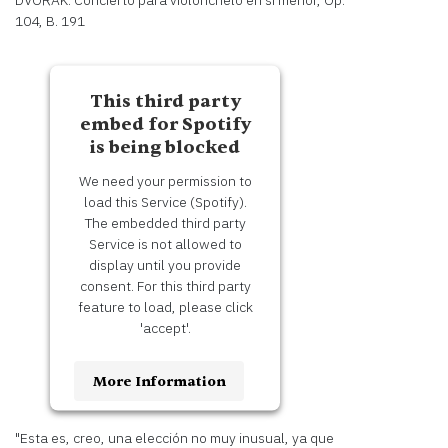
DVOŘÁK: Concierto para violonchelo en si menor, Op.
Usercentrics Consent
Powered by
104, B. 191
Management Platform
This third party
embed for Spotify
is being blocked
We need your permission to
load this Service (Spotify).
The embedded third party
Service is not allowed to
display until you provide
consent. For this third party
feature to load, please click
'accept'.
More Information
Accept
"Esta es, creo, una elección no muy inusual, ya que