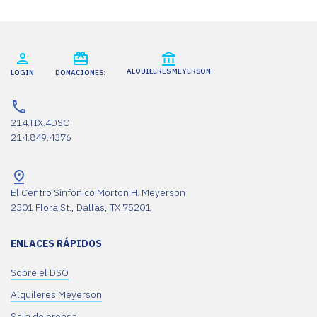
ALQUILERES MEYERSON
LOGIN
DONACIONES:
214.TIX.4DSO
214.849.4376
El Centro Sinfónico Morton H. Meyerson
2301 Flora St., Dallas, TX 75201
ENLACES RÁPIDOS
Sobre el DSO
Alquileres Meyerson
Sala de prensa