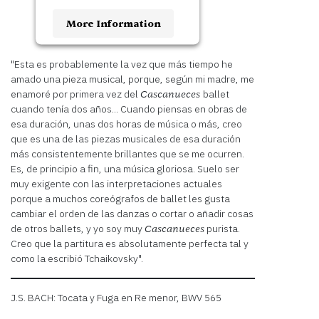
More Information
Accept
"Esta es probablemente la vez que más tiempo he
amado una pieza musical, porque, según mi madre, me
Usercentrics
Powered by
enamoré por primera vez del
ballet
Cascanueces
Consent Management
cuando tenía dos años... Cuando piensas en obras de
Platform
esa duración, unas dos horas de música o más, creo
que es una de las piezas musicales de esa duración
más consistentemente brillantes que se me ocurren.
Es, de principio a fin, una música gloriosa. Suelo ser
muy exigente con las interpretaciones actuales
porque a muchos coreógrafos de ballet les gusta
cambiar el orden de las danzas o cortar o añadir cosas
de otros ballets, y yo soy muy
purista.
Cascanueces
Creo que la partitura es absolutamente perfecta tal y
como la escribió Tchaikovsky".
J.S. BACH: Tocata y Fuga en Re menor, BWV 565