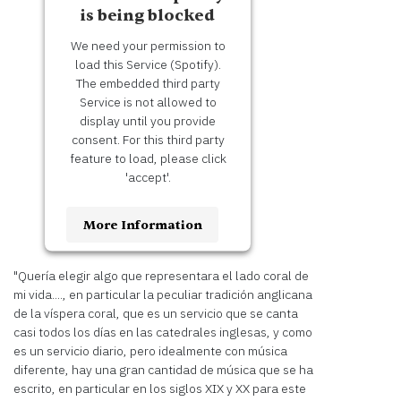
is being blocked
We need your permission to
load this Service (Spotify).
The embedded third party
Service is not allowed to
display until you provide
consent. For this third party
feature to load, please click
'accept'.
More Information
Accept
"Quería elegir algo que representara el lado coral de
mi vida...., en particular la peculiar tradición anglicana
Usercentrics
Powered by
de la víspera coral, que es un servicio que se canta
Consent Management
casi todos los días en las catedrales inglesas, y como
Platform
es un servicio diario, pero idealmente con música
diferente, hay una gran cantidad de música que se ha
escrito, en particular en los siglos XIX y XX para este