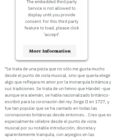
The embedded third party
Service is not allowed to
display until you provide
consent. For this third party
feature to load, please click
'accept'.
More Information
Accept
"Se trata de una pieza que no sólo me gusta mucho
desde el punto de vista musical, sino que quería elegir
Usercentrics
Powered by
algo que reflejara mi amor por la monarquía británica y
Consent Management
sus tradiciones. Se trata de un himno que Händel -que
Platform
aunque era alemán, se había nacionalizado británico-
escribió para la coronación del rey Jorge II en 1727, y
fue tan popular que se ha cantado en todas las
coronaciones británicas desde entonces... Creo que es
especialmente célebre desde el punto de vista
musical por su notable introducción, discreta y
aparentemente tranquila, con arpegios en las